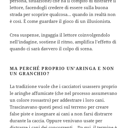
persona, situazione) che ha il compito di distrarre il
lettore, facendogli credere di essere sulla buona
strada per scoprire qualcosa… quando in realtà non
è così. È come guardare il gioco di un illusionista.
Crea suspense, ingaggia il lettore coinvolgendolo
nell’indagine, sostiene il ritmo, amplifica l’effetto di
quando ci sarà davvero il colpo di scena.
MA PERCHÉ PROPRIO UN’ARINGA E NON
UN GRANCHIO?
La tradizione vuole che i cacciatori usassero proprio
le aringhe affumicate (che nel processo assumevano
un colore rossastro) per addestrare i loro cani.
Trascinavano questi pesci sul terreno per creare
false piste e insegnare ai cani a non farsi distrarre
durante la caccia. Oppure venivano usate per
distrarre i cani dei concorrenti… Da qui, il termine è