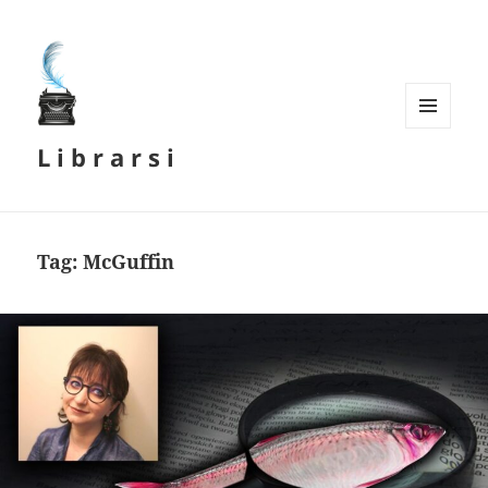
MENU
L i b r a r s i
E
WIDGET
Tag:
McGuffin