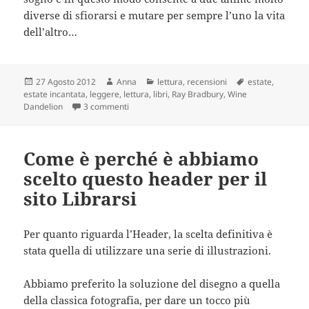
diverse di sfiorarsi e mutare per sempre l’uno la vita
dell’altro…
Scritto
Autore
Categorie
Tag
27 Agosto 2012
Anna
lettura
,
recensioni
estate
,
il
estate incantata
,
leggere
,
lettura
,
libri
,
Ray Bradbury
,
Wine
su Un’estate incantata racchiusa nel libro di R
Dandelion
3 commenti
Come è perché è abbiamo
scelto questo header per il
sito Librarsi
Per quanto riguarda l’Header, la scelta definitiva è
stata quella di utilizzare una serie di illustrazioni.
Abbiamo preferito la soluzione del disegno a quella
della classica fotografia, per dare un tocco più