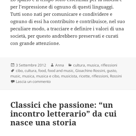
per l’espressione di ognuno di questi linguaggi.
Tutti sono nati per comunicare e condividere e
ognuno di essi ha contribuito e contribuisce, nel suo
peculiare modo, a tracciare e definire i valori di una
società, per questo andrebbero preservati e curati
con grande attenzione.
Scritto
Autore
Categorie
3 Settembre 2012
Anna
cultura
,
musica
,
riflessioni
il
Tag
cibo
,
cultura
,
food
,
food and music
,
Gioachino Rossini
,
gusto
,
music
,
musica
,
musica e cibo
,
musicista
,
ricette
,
riflessioni
,
Rossini
su Tra musica, gusto e letteratura: l’insalata di Ross
Lascia un commento
Classici che passione: “un
incontro letterario” da cui
nasce una storia