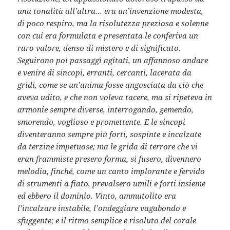
una tonalità all’altra… era un’invenzione modesta,
di poco respiro, ma la risolutezza preziosa e solenne
con cui era formulata e presentata le conferiva un
raro valore, denso di mistero e di significato.
Seguirono poi passaggi agitati, un affannoso andare
e venire di sincopi, erranti, cercanti, lacerata da
gridi, come se un’anima fosse angosciata da ciò che
aveva udito, e che non voleva tacere, ma si ripeteva in
armonie sempre diverse, interrogando, gemendo,
smorendo, voglioso e promettente. E le sincopi
diventeranno sempre più forti, sospinte e incalzate
da terzine impetuose; ma le grida di terrore che vi
eran frammiste presero forma, si fusero, divennero
melodia, finché, come un canto implorante e fervido
di strumenti a fiato, prevalsero umili e forti insieme
ed ebbero il dominio. Vinto, ammutolito era
l’incalzare instabile, l’ondeggiare vagabondo e
sfuggente; e il ritmo semplice e risoluto del corale