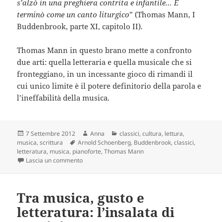
s’alzò in una preghiera contrita e infantile… E
terminò come un canto liturgico
” (Thomas Mann, I
Buddenbrook, parte XI, capitolo II).
Thomas Mann in questo brano mette a confronto
due arti: quella letteraria e quella musicale che si
fronteggiano, in un incessante gioco di rimandi il
cui unico limite è il potere definitorio della parola e
l’ineffabilità della musica.
Scritto
Autore
Categorie
7 Settembre 2012
Anna
classici
,
cultura
,
lettura
,
il
Tag
musica
,
scrittura
Arnold Schoenberg
,
Buddenbrook
,
classici
,
letteratura
,
musica
,
pianoforte
,
Thomas Mann
su I Buddenbrook: musica e letteratura, due muse 
Lascia un commento
Tra musica, gusto e
letteratura: l’insalata di