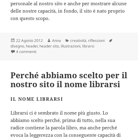
personale al nostro sito e anche per mostrare alcune
delle nostre capacità, in fondo, il sito è nato proprio
con questo scopo.
Scritto
Autore
Categorie
Tag
22 Agosto 2012
Anna
creatività
,
riflessioni
il
disegno
,
header
,
header sito
,
illustrazioni
,
librarsi
su Come è perché è abbiamo scelto questo header per il sit
4 commenti
Perché abbiamo scelto per il
nostro sito il nome librarsi
IL NOME LIBRARSI
Librarsi ci è sembrato il nome più giusto. Lo
abbiamo scelto perché, prima di tutto, nella sua
radice contiene la parola libro, ma anche perché
evoca la leggerezza con la conseguente capacità di