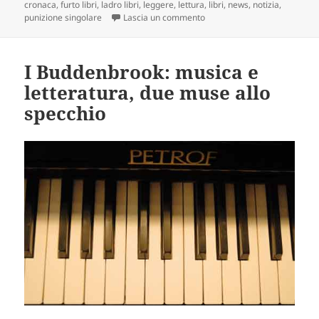
il
cronaca
,
furto libri
,
ladro libri
,
leggere
,
lettura
,
libri
,
news
,
notizia
,
su Ladro di libri: breve, ma si
punizione singolare
Lascia un commento
I Buddenbrook: musica e
letteratura, due muse allo
specchio