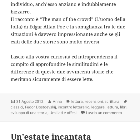
individuo, anch’esso anziano e indubbiamente
bizzarro.
Il racconto è “The man of the crowd” (L’uomo della
folla) di Edgar Allan Poe e la somiglianza fra le due
situazioni è davvero impressionante anche se gli
esiti delle due storie sono molto diversi.
Lascio alla vostra curiosità ed intraprendenza il
compito di approfondire le similitudini e le
differenze di queste due avvincenti storie che
meritano sicuramente di essere lette.
Scritto
Autore
Categorie
Tag
31 Agosto 2012
Anna
lettura
,
recensioni
,
scrittura
il
classici
,
Fedor Dostoevskij
,
incontro letterario
,
leggere
,
lettura
,
libri
,
su Classic
sviluppo di una storia
,
Umiliati e offesi
Lascia un commento
Un’estate incantata