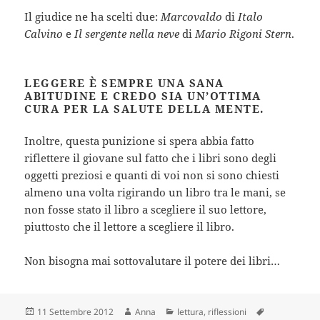
Il giudice ne ha scelti due:
Marcovaldo
di
Italo
Calvino
e
Il sergente nella neve
di
Mario Rigoni Stern
.
LEGGERE È SEMPRE UNA SANA
ABITUDINE E CREDO SIA UN’OTTIMA
CURA PER LA SALUTE DELLA MENTE.
Inoltre, questa punizione si spera abbia fatto
riflettere il giovane sul fatto che i libri sono degli
oggetti preziosi e quanti di voi non si sono chiesti
almeno una volta rigirando un libro tra le mani, se
non fosse stato il libro a scegliere il suo lettore,
piuttosto che il lettore a scegliere il libro.
Non bisogna mai sottovalutare il potere dei libri…
Scritto
Autore
Categorie
Tag
11 Settembre 2012
Anna
lettura
,
riflessioni