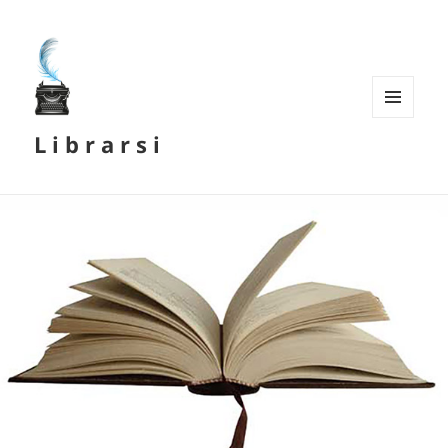
MENU
L i b r a r s i
E
WIDGET