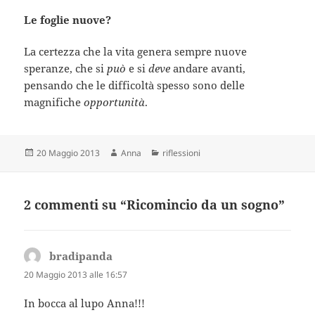
Le foglie nuove?
La certezza che la vita genera sempre nuove
speranze, che si
può
e si
deve
andare avanti,
pensando che le difficoltà spesso sono delle
magnifiche
opportunità
.
Scritto
Autore
Categorie
20 Maggio 2013
Anna
riflessioni
il
2 commenti su “Ricomincio da un sogno”
bradipanda
ha
detto:
20 Maggio 2013 alle 16:57
In bocca al lupo Anna!!!