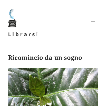
MENU
L i b r a r s i
E
WIDGET
Ricomincio da un sogno