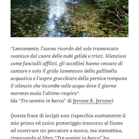
“
Lentamente, l’aureo ricordo del sole tramontato
svanisce dal cuore delle nubi gelide e tristi. Silenziosi
come fanciulli afflitti, gli uccellini hanno cessato di
cantare e solo il grido lamentoso della gallinella
acquatica e l’aspro gracchiare della pernice rompono
il silenzio che incombe sulle acque dove il giorno
morente esala l’ultimo respiro
“.
(da “
Tre uomini in barca
” di
Jerome K. Jerome
)
Questa frase di incipit non rispecchia esattamente il
mio primo ed unico pomeriggio trascorso al fiume
ad osservare un pescatore a mosca, ma stamattina,
ripensando al libro “
Tre uomini in barca
” ho