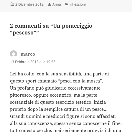
Scritto
Autore
Categorie
2 Dicembre 2012
Anna
riflessioni
il
2 commenti su “Un pomeriggio
“pescoso””
marco
ha
detto:
13 Febbraio 2013 alle 19:53
Lei ha colto, con la sua sensibilità, una parte di
questo sport chiamato “pesca con la mosca”.
Un profano può giudicarlo eccessivamente
pittoresco, oppure eccentrico, ma la parte
sostanziale di questo esercizio estetico, inizia
proprio dopo la semplice cattura di un pesce…
Grandi uomini e mediocri figure si sono affacciati
alla sua conoscenza, spesso senza conoscerne il fine;
tutto questo perché, mai seriamente provvisti di una