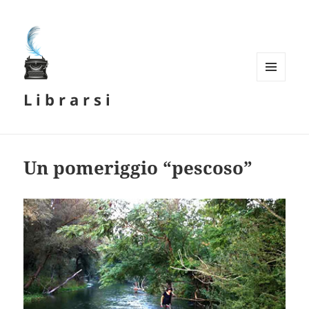
MENU
L i b r a r s i
E
WIDGET
Un pomeriggio “pescoso”