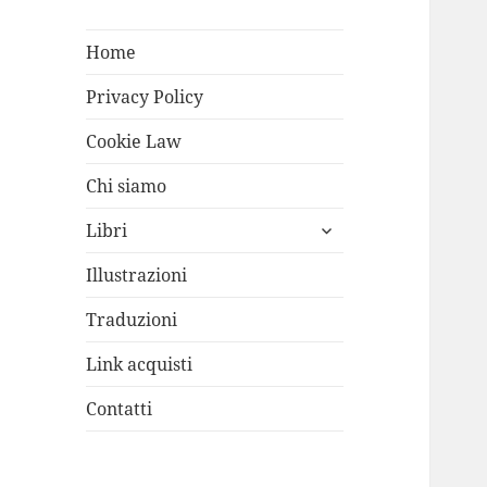
Home
Privacy Policy
Cookie Law
Chi siamo
apri
Libri
i
menù
Illustrazioni
child
Traduzioni
Link acquisti
Contatti