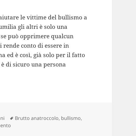
iutare le vittime del bullismo a
milia gli altri è solo una
lo se può opprimere qualcun
si rende conto di essere in
 ed è così, già solo per il fatto
 è di sicuro una persona
ie
Tag
oni
Brutto anatroccolo
,
bullismo
,
su Il Bullismo e il Brutto Anatroccolo
mento