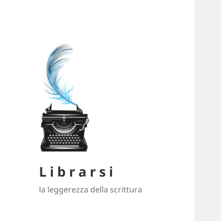
L i b r a r s i
la leggerezza della scrittura