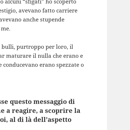
o alcuni “sfigati” ho scoperto
estigio, avevano fatto carriere
e avevano anche stupende
 me.
ulli, purtroppo per loro, il
far maturare il nulla che erano e
 che conducevano erano spezzate o
asse questo messaggio di
e a reagire, a scoprire la
i, al di là dell’aspetto