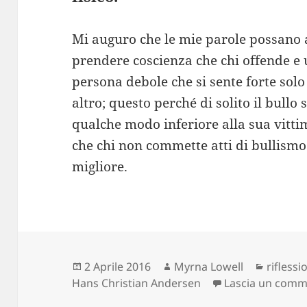
Mi auguro che le mie parole possano a
prendere coscienza che chi offende e u
persona debole che si sente forte so
altro; questo perché di solito il bullo 
qualche modo inferiore alla sua vittima
che chi non commette atti di bullismo
migliore.
Scritto
Autore
Categor
2 Aprile 2016
Myrna Lowell
riflessi
il
Hans Christian Andersen
Lascia un com