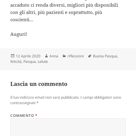
accaduto ci renda diversi, migliori più disponibili
con gli altri, più pazienti e soprattutto, più
coscienti…
Auguri!
Scritto
Autore
Categorie
Tag
12 Aprile 2020
Anna
riflessioni
Buona Pasqua
,
il
felicità
,
Pasqua
,
salute
Lascia un commento
Il tuo indirizzo email non sarà pubblicato.
I campi obbligatori sono
contrassegnati
*
COMMENTO
*