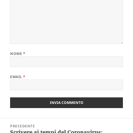
NOME
*
EMAIL
*
Navigazione
PRECEDENTE
articoli
Scrivere ai tempi del Coronavirus:
Articolo