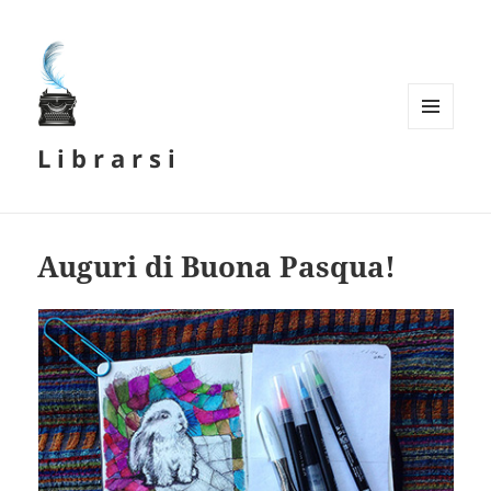
MENU
L i b r a r s i
E
WIDGET
Auguri di Buona Pasqua!