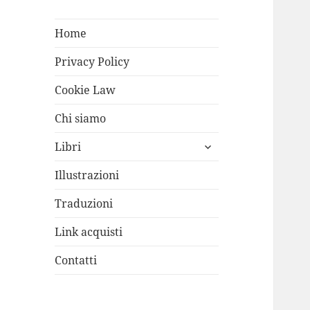
Home
Privacy Policy
Cookie Law
Chi siamo
apri
Libri
i
menù
Illustrazioni
child
Traduzioni
Link acquisti
Contatti