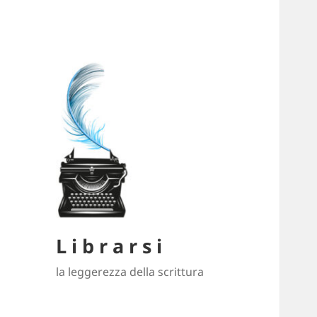
L i b r a r s i
la leggerezza della scrittura