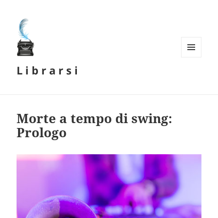
MENU
L i b r a r s i
E
WIDGET
Morte a tempo di swing:
Prologo