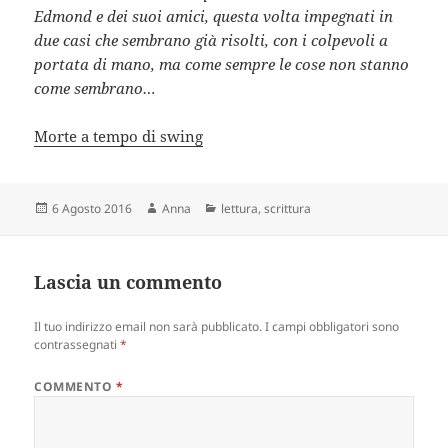
Edmond e dei suoi amici, questa volta impegnati in
due casi che sembrano già risolti, con i colpevoli a
portata di mano, ma come sempre le cose non stanno
come sembrano…
Morte a tempo di swing
Scritto
Autore
Categorie
6 Agosto 2016
Anna
lettura
,
scrittura
il
Lascia un commento
Il tuo indirizzo email non sarà pubblicato.
I campi obbligatori sono
contrassegnati
*
COMMENTO
*