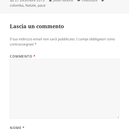
27 Dicembre 2015
Jillian Moore
riflessioni
il
colomba
,
Natale
,
pace
Lascia un commento
Il tuo indirizzo email non sarà pubblicato.
I campi obbligatori sono
contrassegnati
*
COMMENTO
*
NOME
*