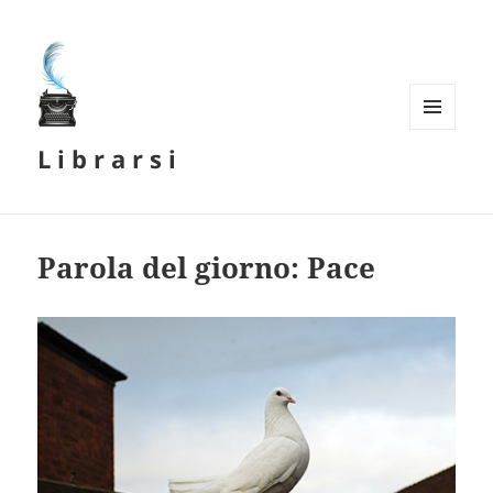
MENU
L i b r a r s i
E
WIDGET
Parola del giorno: Pace