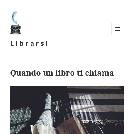
MENU
L i b r a r s i
E
WIDGET
Quando un libro ti chiama