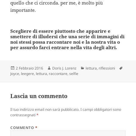
quello che ci circonda. per me, è molto più
importante.
Scegliere di essere piuttosto che apparire e
smettere di illudersi che una serie di immagini di
noi stessi possa raccontare noi e la nostra vita o
per assurdo farci entrare nella vita degli altri.
Scritto
Autore
Categorie
Tag
2 Febbraio 2016
Doris J. Lorenz
lettura
,
riflessioni
il
Joyce
,
leegere
,
lettura
,
raccontare
,
selfie
Lascia un commento
Il tuo indirizzo email non sarà pubblicato.
I campi obbligatori sono
contrassegnati
*
COMMENTO
*