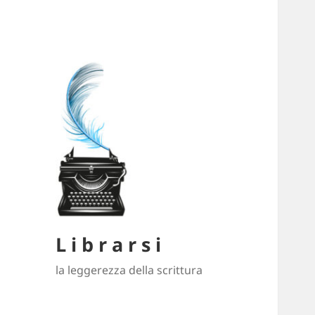
L i b r a r s i
la leggerezza della scrittura