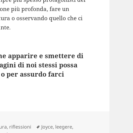
ione più profonda, fare un
ttura o osservando quello che ci
nte.
che apparire e smettere di
gini di noi stessi possa
 o per assurdo farci
egorie
Tag
tura
,
riflessioni
Joyce
,
leegere
,