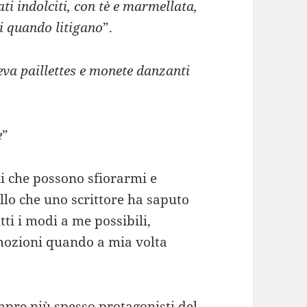
ati indolciti, con tè e marmellata,
ti quando litigano
”.
ndeva paillettes e monete danzanti
e
”
i che possono sfiorarmi e
llo che uno scrittore ha saputo
tti i modi a me possibili,
 emozioni quando a mia volta
mpre più spesso protagonisti del