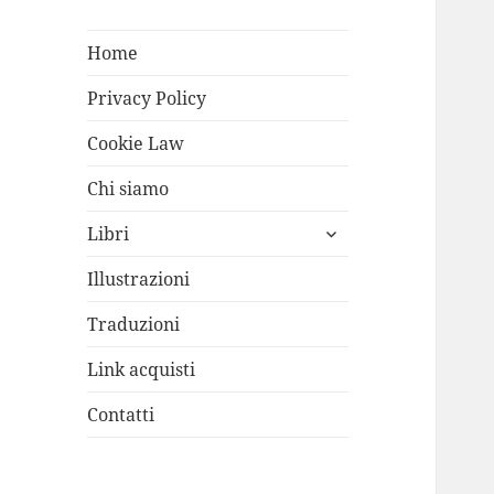
Home
Privacy Policy
Cookie Law
Chi siamo
apri
Libri
i
menù
Illustrazioni
child
Traduzioni
Link acquisti
Contatti