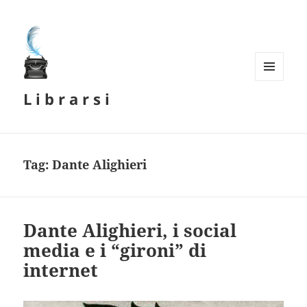
MENU
L i b r a r s i
E
WIDGET
Tag:
Dante Alighieri
Dante Alighieri, i social
media e i “gironi” di
internet