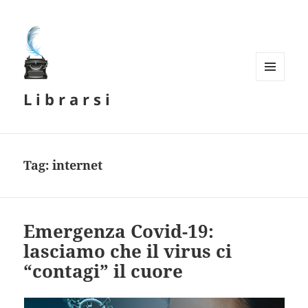
MENU
L i b r a r s i
E
WIDGET
Tag:
internet
Emergenza Covid-19:
lasciamo che il virus ci
“contagi” il cuore