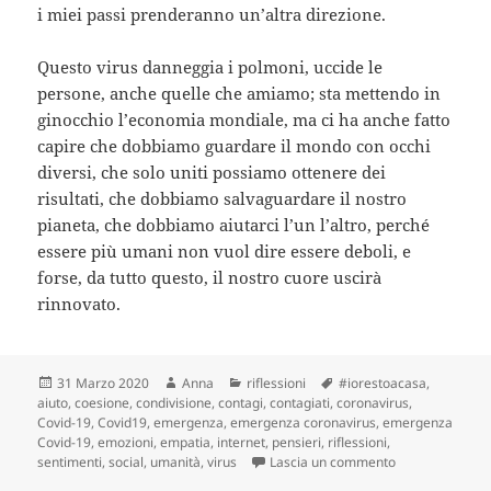
i miei passi prenderanno un’altra direzione.
Questo virus danneggia i polmoni, uccide le
persone, anche quelle che amiamo; sta mettendo in
ginocchio l’economia mondiale, ma ci ha anche fatto
capire che dobbiamo guardare il mondo con occhi
diversi, che solo uniti possiamo ottenere dei
risultati, che dobbiamo salvaguardare il nostro
pianeta, che dobbiamo aiutarci l’un l’altro, perché
essere più umani non vuol dire essere deboli, e
forse, da tutto questo, il nostro cuore uscirà
rinnovato.
Scritto
Autore
Categorie
Tag
31 Marzo 2020
Anna
riflessioni
#iorestoacasa
,
il
aiuto
,
coesione
,
condivisione
,
contagi
,
contagiati
,
coronavirus
,
Covid-19
,
Covid19
,
emergenza
,
emergenza coronavirus
,
emergenza
Covid-19
,
emozioni
,
empatia
,
internet
,
pensieri
,
riflessioni
,
su Emergenza Cov
sentimenti
,
social
,
umanità
,
virus
Lascia un commento