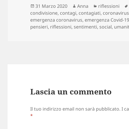
Scritto
Autore
Categorie
31 Marzo 2020
Anna
riflessioni
il
condivisione
,
contagi
,
contagiati
,
coronaviru
emergenza coronavirus
,
emergenza Covid-1
pensieri
,
riflessioni
,
sentimenti
,
social
,
umani
Lascia un commento
Il tuo indirizzo email non sarà pubblicato.
I c
*