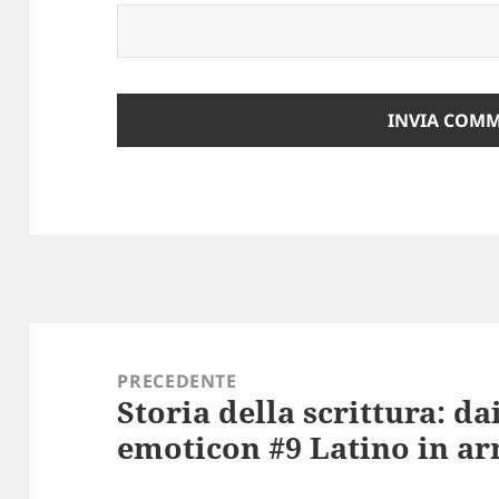
Navigazione
articoli
PRECEDENTE
Storia della scrittura: dai
Articolo
emoticon #9 Latino in a
precedente: