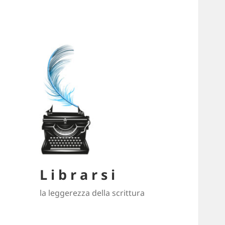
L i b r a r s i
la leggerezza della scrittura