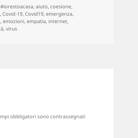
Tag
#iorestoacasa
,
aiuto
,
coesione
,
s
,
Covid-19
,
Covid19
,
emergenza
,
9
,
emozioni
,
empatia
,
internet
,
tà
,
virus
ampi obbligatori sono contrassegnati