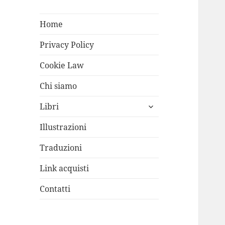
Home
Privacy Policy
Cookie Law
Chi siamo
apri
Libri
i
menù
Illustrazioni
child
Traduzioni
Link acquisti
Contatti