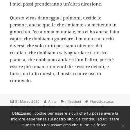
i miei passi prenderanno un’altra direzione.
Questo virus danneggia i polmoni, uccide le
persone, anche quelle che amiamo; sta mettendo in
ginocchio l’economia mondiale, ma ci ha anche fatto
capire che dobbiamo guardare il mondo con occhi
diversi, che solo uniti possiamo ottenere dei
risultati, che dobbiamo salvaguardare il nostro
pianeta, che dobbiamo aiutarci l’un l’altro, perché
essere più umani non vuol dire essere deboli, e
forse, da tutto questo, il nostro cuore uscirà
rinnovato.
Scritto
Autore
Categorie
Tag
31 Marzo 2020
Anna
riflessioni
#iorestoacasa
,
il
aiuto
,
coesione
,
condivisione
,
contagi
,
contagiati
,
coronavirus
,
Covid-19
,
Covid19
,
emergenza
,
emergenza coronavirus
,
emergenza
Utilizziamo i cookie per essere sicuri che tu possa avere la
Covid-19
,
emozioni
,
empatia
,
internet
,
pensieri
,
riflessioni
,
migliore esperienza sul nostro sito. Se continui ad utilizzare
su Emergenza Cov
sentimenti
,
social
,
umanità
,
virus
Lascia un commento
questo sito noi assumiamo che tu ne sia felice.