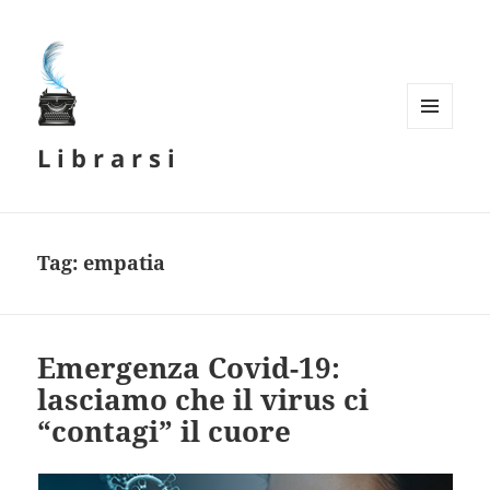
MENU
L i b r a r s i
E
WIDGET
Tag:
empatia
Emergenza Covid-19:
lasciamo che il virus ci
“contagi” il cuore