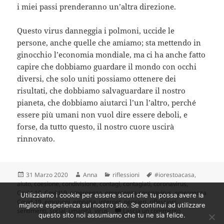
i miei passi prenderanno un’altra direzione.
Questo virus danneggia i polmoni, uccide le
persone, anche quelle che amiamo; sta mettendo in
ginocchio l’economia mondiale, ma ci ha anche fatto
capire che dobbiamo guardare il mondo con occhi
diversi, che solo uniti possiamo ottenere dei
risultati, che dobbiamo salvaguardare il nostro
pianeta, che dobbiamo aiutarci l’un l’altro, perché
essere più umani non vuol dire essere deboli, e
forse, da tutto questo, il nostro cuore uscirà
rinnovato.
Scritto
Autore
Categorie
Tag
31 Marzo 2020
Anna
riflessioni
#iorestoacasa
,
il
aiuto
,
coesione
,
condivisione
,
contagi
,
contagiati
,
coronavirus
,
Covid-19
,
Covid19
,
emergenza
,
emergenza coronavirus
,
emergenza
Utilizziamo i cookie per essere sicuri che tu possa avere la
Covid-19
,
emozioni
,
empatia
,
internet
,
pensieri
,
riflessioni
,
migliore esperienza sul nostro sito. Se continui ad utilizzare
su Emergenza Cov
sentimenti
,
social
,
umanità
,
virus
Lascia un commento
questo sito noi assumiamo che tu ne sia felice.