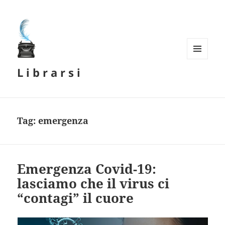
MENU
L i b r a r s i
E
WIDGET
Tag:
emergenza
Emergenza Covid-19:
lasciamo che il virus ci
“contagi” il cuore