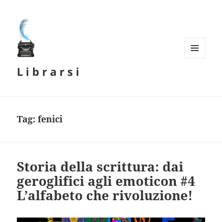
MENU
L i b r a r s i
E
WIDGET
Tag:
fenici
Storia della scrittura: dai
geroglifici agli emoticon #4
L’alfabeto che rivoluzione!