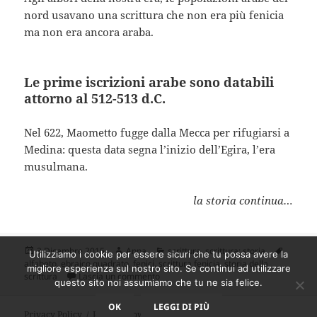
nord usavano una scrittura che non era più fenicia
ma non era ancora araba.
Le prime iscrizioni arabe sono databili
attorno al 512-513 d.C.
Nel 622, Maometto fugge dalla Mecca per rifugiarsi a
Medina: questa data segna l’inizio dell’Egira, l’era
musulmana.
la storia continua…
Scritto
Autore
Categorie
Tag
3 Dicembre 2015
Anna
scrittura
,
scrittura: storia
Utilizziamo i cookie per essere sicuri che tu possa avere la
il
alfabeto
,
ebraico quadrato
,
fenici
,
scrittura fenicia
,
storia della
migliore esperienza sul nostro sito. Se continui ad utilizzare
su Storia della scrittura: dai geroglifici
scrittura
Lascia un commento
questo sito noi assumiamo che tu ne sia felice.
OK
LEGGI DI PIÙ
Privacy Policy
Proudly powered by WordPress