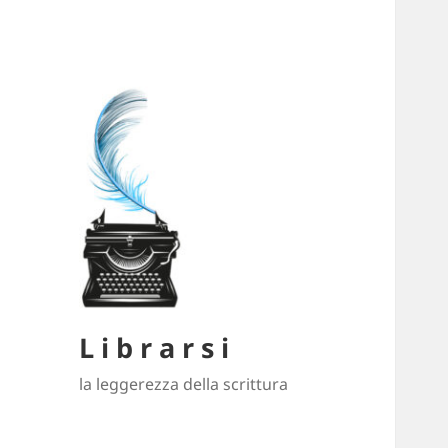
L i b r a r s i
la leggerezza della scrittura