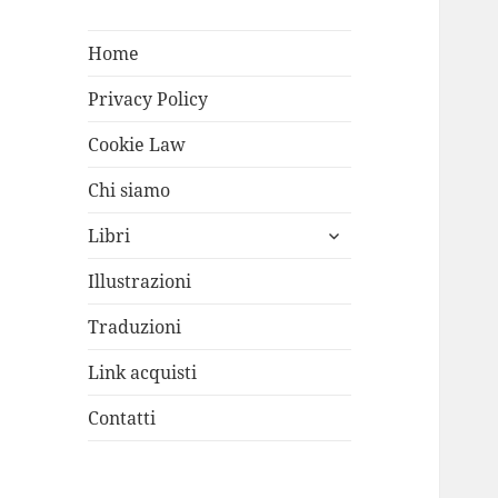
Home
Privacy Policy
Cookie Law
Chi siamo
apri
Libri
i
menù
Illustrazioni
child
Traduzioni
Link acquisti
Contatti