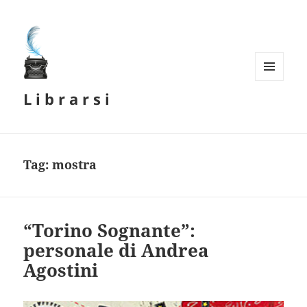
MENU
L i b r a r s i
E
WIDGET
Tag:
mostra
“Torino Sognante”:
personale di Andrea
Agostini