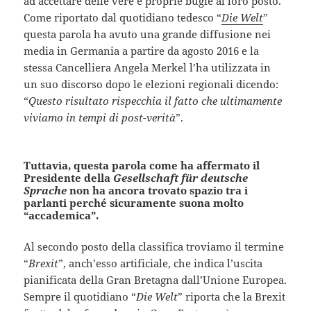
ad accettare delle vere e proprie bugie al loro posto.
Come riportato dal quotidiano tedesco “
Die Welt
”
questa parola ha avuto una grande diffusione nei
media in Germania a partire da agosto 2016 e la
stessa Cancelliera Angela Merkel l’ha utilizzata in
un suo discorso dopo le elezioni regionali dicendo:
“
Questo risultato rispecchia il fatto che ultimamente
viviamo in tempi di post-verità
”.
Tuttavia, questa parola come ha affermato il
Presidente della
Gesellschaft für deutsche
Sprache
non ha ancora trovato spazio tra i
parlanti perché sicuramente suona molto
“accademica”.
Al secondo posto della classifica troviamo il termine
“
Brexit
”, anch’esso artificiale, che indica l’uscita
pianificata della Gran Bretagna dall’Unione Europea.
Sempre il quotidiano “
Die Welt
” riporta che la Brexit