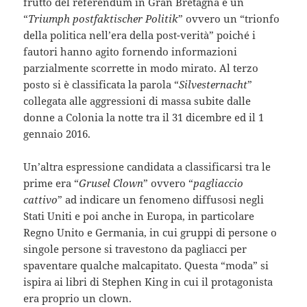
frutto del referendum in Gran Bretagna è un
“
Triumph postfaktischer Politik
” ovvero un “trionfo
della politica nell’era della post-verità” poiché i
fautori hanno agito fornendo informazioni
parzialmente scorrette in modo mirato. Al terzo
posto si è classificata la parola “
Silvesternacht
”
collegata alle aggressioni di massa subite dalle
donne a Colonia la notte tra il 31 dicembre ed il 1
gennaio 2016.
Un’altra espressione candidata a classificarsi tra le
prime era “
Grusel Clown
” ovvero “
pagliaccio
cattivo
” ad indicare un fenomeno diffusosi negli
Stati Uniti e poi anche in Europa, in particolare
Regno Unito e Germania, in cui gruppi di persone o
singole persone si travestono da pagliacci per
spaventare qualche malcapitato. Questa “moda” si
ispira ai libri di Stephen King in cui il protagonista
era proprio un clown.