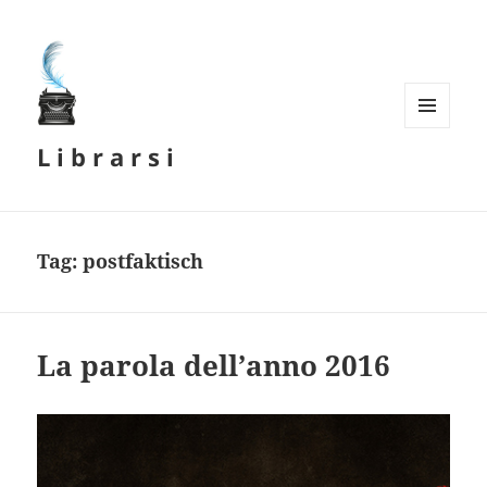
MENU
L i b r a r s i
E
WIDGET
Tag:
postfaktisch
La parola dell’anno 2016