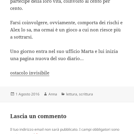
partecipe della loro vita, coinvolto al cento per
cento.
Farsi coinvolgere, ovviamente, comporta dei rischi e
Alex lo sa, ma ormai è un gioco a cui non riesce più
a sottrarsi.
Uno giorno entra nel suo ufficio Marta e lui inizia
una pagina nuova del suo diario…
ostacolo invisibile
Scritto
Autore
Categorie
1 Agosto 2016
Anna
lettura
,
scrittura
il
Lascia un commento
Il tuo indirizzo email non sarà pubblicato.
I campi obbligatori sono