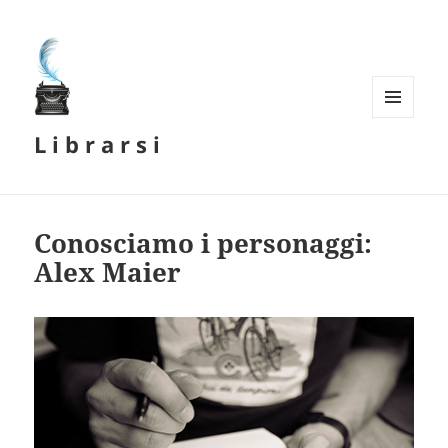
MENU
L i b r a r s i
E
WIDGET
Conosciamo i personaggi:
Alex Maier