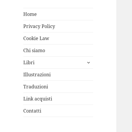
Home
Privacy Policy
Cookie Law
Chi siamo
apri
Libri
i
menù
Illustrazioni
child
Traduzioni
Link acquisti
Contatti