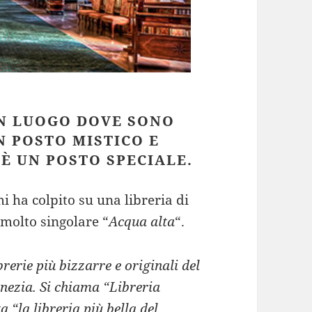
N LUOGO DOVE SONO
N POSTO MISTICO E
 È UN POSTO SPECIALE.
i ha colpito su una libreria di
molto singolare “
Acqua alta
“.
rerie più bizzarre e originali del
enezia. Si chiama “Libreria
a “la libreria più bella del