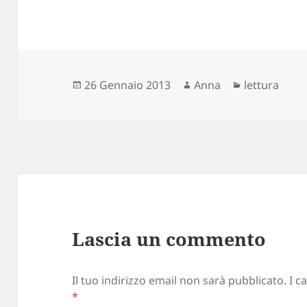
Scritto
Autore
Categorie
26 Gennaio 2013
Anna
lettura
il
Lascia un commento
Il tuo indirizzo email non sarà pubblicato.
I c
*