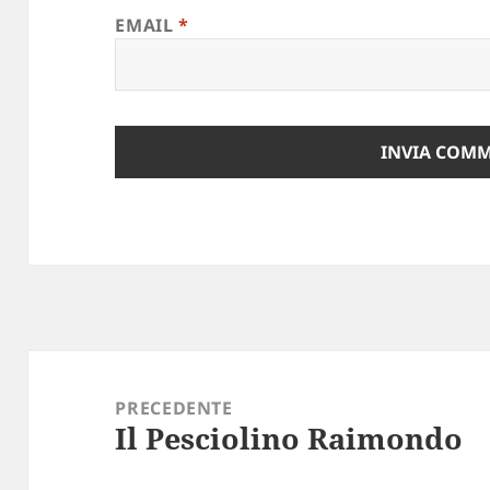
EMAIL
*
Navigazione
articoli
PRECEDENTE
Il Pesciolino Raimondo
Articolo
precedente: