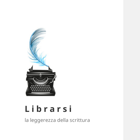
L i b r a r s i
la leggerezza della scrittura