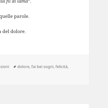
ul fil di lama
“.
quelle parole.
a del dolore.
Tag
ssioni
dolore
,
fai bei sogni
,
felicità
,