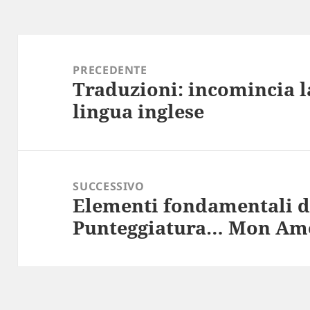
Navigazione
articoli
PRECEDENTE
Traduzioni: incomincia l
Articolo
lingua inglese
precedente:
SUCCESSIVO
Elementi fondamentali de
Articolo
Punteggiatura… Mon Am
successivo: