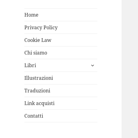
Home
Privacy Policy
Cookie Law
Chi siamo
apri
Libri
i
menù
Illustrazioni
child
Traduzioni
Link acquisti
Contatti