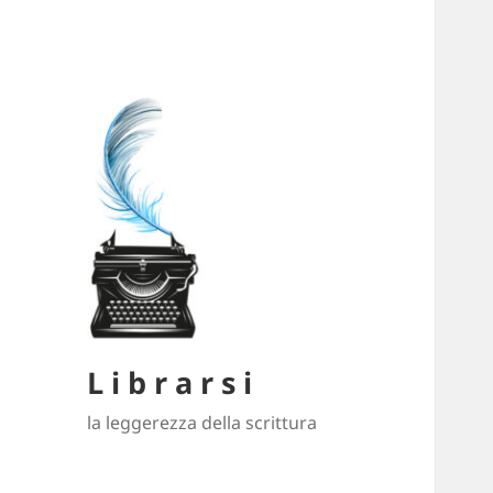
L i b r a r s i
la leggerezza della scrittura