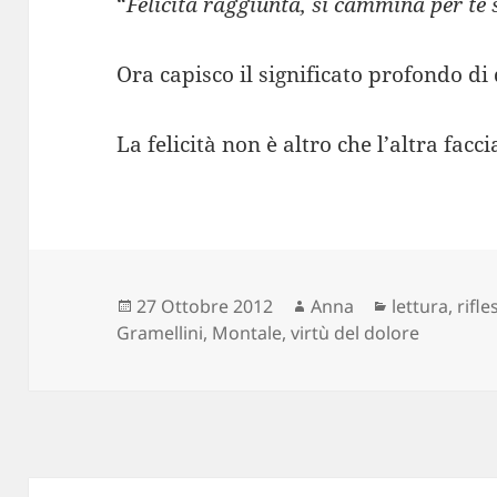
“
Felicità raggiunta, si cammina per te s
Ora capisco il significato profondo di 
La felicità non è altro che l’altra facci
Scritto
Autore
Categorie
27 Ottobre 2012
Anna
lettura
,
rifle
il
Gramellini
,
Montale
,
virtù del dolore