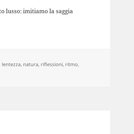
to lusso: imitiamo la saggia
Tag
lentezza
,
natura
,
riflessioni
,
ritmo
,