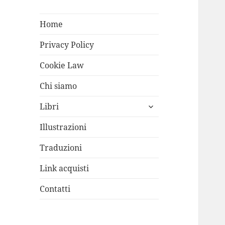
Home
Privacy Policy
Cookie Law
Chi siamo
apri
Libri
i
menù
Illustrazioni
child
Traduzioni
Link acquisti
Contatti