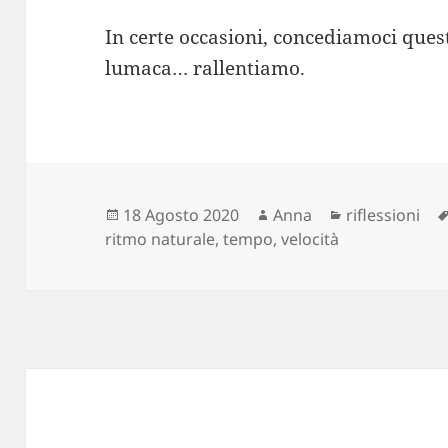
In certe occasioni, concediamoci ques
lumaca… rallentiamo.
Scritto
Autore
Categorie
18 Agosto 2020
Anna
riflessioni
il
ritmo naturale
,
tempo
,
velocità