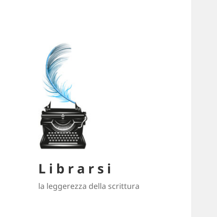
L i b r a r s i
la leggerezza della scrittura