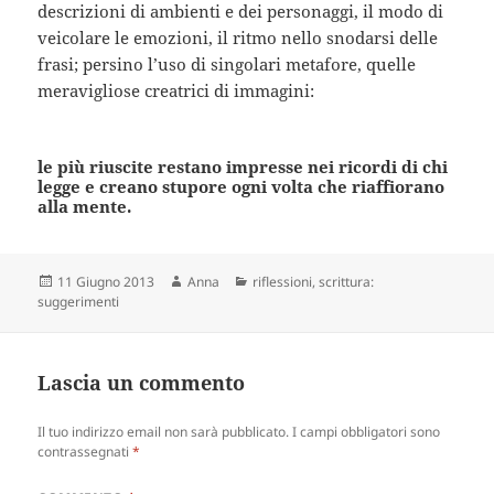
descrizioni di ambienti e dei personaggi, il modo di
veicolare le emozioni, il ritmo nello snodarsi delle
frasi; persino l’uso di singolari metafore, quelle
meravigliose creatrici di immagini:
le più riuscite restano impresse nei ricordi di chi
legge e creano stupore ogni volta che riaffiorano
alla mente.
Scritto
Autore
Categorie
11 Giugno 2013
Anna
riflessioni
,
scrittura:
il
suggerimenti
Lascia un commento
Il tuo indirizzo email non sarà pubblicato.
I campi obbligatori sono
contrassegnati
*