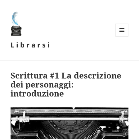
MENU
L i b r a r s i
E
WIDGET
Scrittura #1 La descrizione
dei personaggi:
introduzione