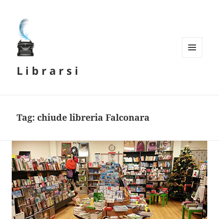
MENU
L i b r a r s i
E
WIDGET
Tag:
chiude libreria Falconara