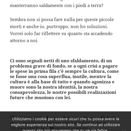
manterranno saldamente con i piedi a terra?
Sembra non si possa fare nulla per queste piccole
morti e anche io, purtroppo, non ho soluzioni.
Vorrei solo far riflettere su quanto sta accadendo
attorno a noi.
Ci sono segnali netti di uno sfaldamento, di un
problema grave di fondo, se a ogni crisi a pagare
le spese in prima fila c’è sempre la cultura, come
se fosse una cosa superflua, inutile, mentre la
cultura è alla base di tutto e quando agonizza e
muore sono la nostra identità, la nostra
consapevolezza, le nostre possibili realizzazioni
future che muoiono con lei.
Scritto
Autore
Categorie
Tag
15 Maggio 2017
Anna
lettura
,
riflessioni
chiude
Utilizziamo i cookie per essere sicuri che tu possa avere la
il
libreria
,
chiude libreria Falconara
,
finali libri
,
libreria
,
libreria
migliore esperienza sul nostro sito. Se continui ad utilizzare
su Libreria Libri e Libri: ch
Falconara
,
Libri E Libri
Lascia un commento
questo sito noi assumiamo che tu ne sia felice.