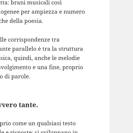
tta: brani musicali così
 omogenee per ampiezza e numero
he della poesia.
alle corrispondenze tra
nte parallelo è tra la struttura
usica, quindi, anche le melodie
svolgimento e una fine, proprio
o di parole.
vvero tante.
oprio come un qualsiasi testo
 e risposte; si sviluppano in