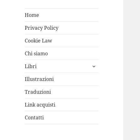
Home
Privacy Policy
Cookie Law
Chi siamo
apri
Libri
i
menù
Illustrazioni
child
Traduzioni
Link acquisti
Contatti