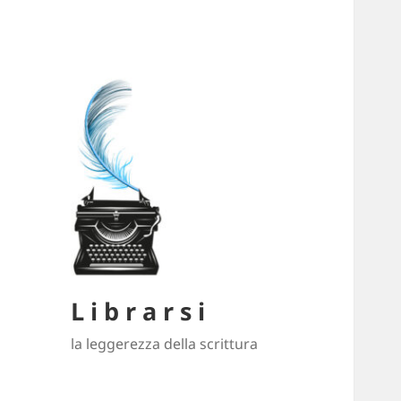
L i b r a r s i
la leggerezza della scrittura