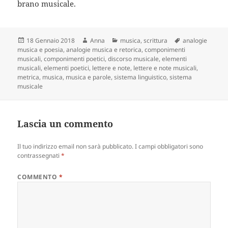
brano musicale.
Scritto
Autore
Categorie
Tag
18 Gennaio 2018
Anna
musica
,
scrittura
analogie
il
musica e poesia
,
analogie musica e retorica
,
componimenti
musicali
,
componimenti poetici
,
discorso musicale
,
elementi
musicali
,
elementi poetici
,
lettere e note
,
lettere e note musicali
,
metrica
,
musica
,
musica e parole
,
sistema linguistico
,
sistema
musicale
Lascia un commento
Il tuo indirizzo email non sarà pubblicato.
I campi obbligatori sono
contrassegnati
*
COMMENTO
*