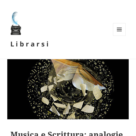
MENU
L i b r a r s i
E
WIDGET
Musica e Scrittura: analogie