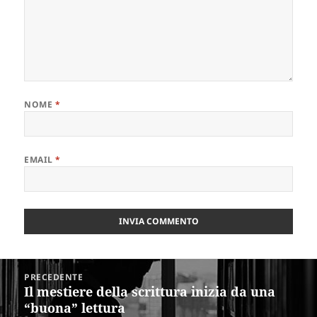
NOME
*
EMAIL
*
Navigazione
PRECEDENTE
articoli
Il mestiere della scrittura inizia da una
Articolo
“buona” lettura
precedente: