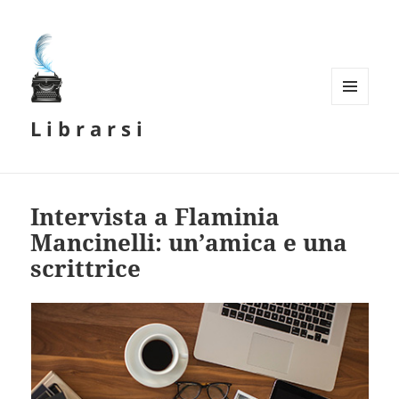
MENU
L i b r a r s i
E
WIDGET
Intervista a Flaminia
Mancinelli: un’amica e una
scrittrice