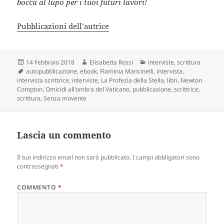
bocca al lupo per i tuoi futuri lavori!
Pubblicazioni dell’autrice
Scritto
Autore
Categorie
14 Febbraio 2018
Elisabetta Rossi
interviste
,
scrittura
il
Tag
autopubblicazione
,
ebook
,
Flaminia Mancinelli
,
intervista
,
intervista scrittrice
,
interviste
,
La Profezia della Stella
,
libri
,
Newton
Compton
,
Omicidi all'ombra del Vaticano
,
pubblicazione
,
scrittrice
,
scrittura
,
Senza movente
Lascia un commento
Il tuo indirizzo email non sarà pubblicato.
I campi obbligatori sono
contrassegnati
*
COMMENTO
*