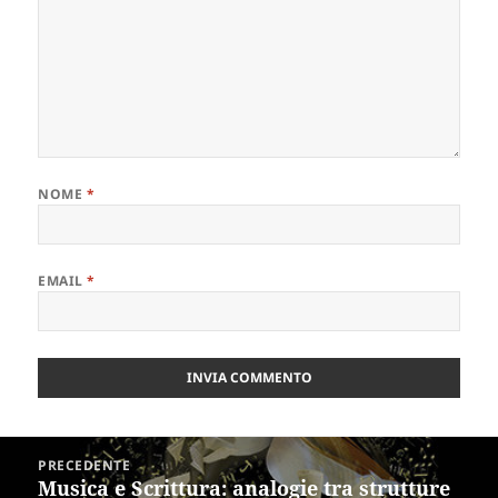
NOME
*
EMAIL
*
Navigazione
PRECEDENTE
articoli
Musica e Scrittura: analogie tra strutture
Articolo