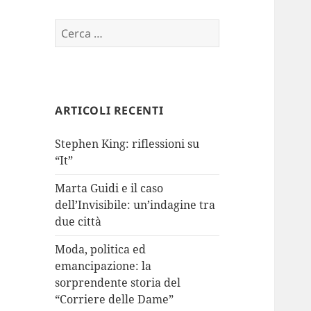
Ricerca
per:
ARTICOLI RECENTI
Stephen King: riflessioni su
“It”
Marta Guidi e il caso
dell’Invisibile: un’indagine tra
due città
Moda, politica ed
emancipazione: la
sorprendente storia del
“Corriere delle Dame”