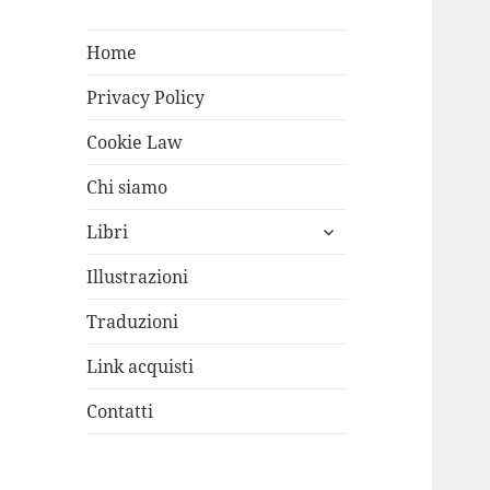
Home
Privacy Policy
Cookie Law
Chi siamo
apri
Libri
i
menù
Illustrazioni
child
Traduzioni
Link acquisti
Contatti