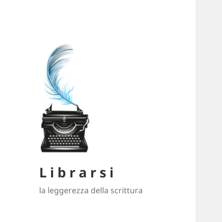
L i b r a r s i
la leggerezza della scrittura