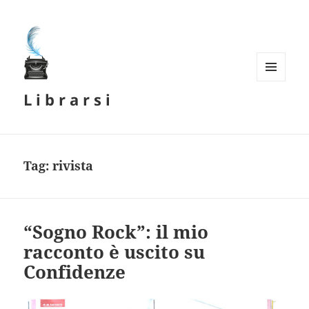
MENU
L i b r a r s i
E
WIDGET
Tag:
rivista
“Sogno Rock”: il mio
racconto è uscito su
Confidenze