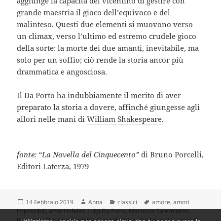
aggiunge la capacità del vicentino di gestire con
grande maestria il gioco dell’equivoco e del
malinteso. Questi due elementi si muovono verso
un climax, verso l’ultimo ed estremo crudele gioco
della sorte: la morte dei due amanti, inevitabile, ma
solo per un soffio; ciò rende la storia ancor più
drammatica e angosciosa.
Il Da Porto ha indubbiamente il merito di aver
preparato la storia a dovere, affinché giungesse agli
allori nelle mani di
William Shakespeare
.
fonte: “La Novella del Cinquecento”
di Bruno Porcelli,
Editori Laterza, 1979
Scritto
Autore
Categorie
Tag
14 Febbraio 2019
Anna
classici
amore
,
amori
il
impossibili
,
amori infelici
,
Luigi Da Porto
,
Masuccio Salernitano
,
Novellino
,
Romeo e Giulietta
,
San Valentino
,
Shakespeare
,
storia di