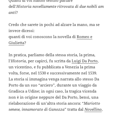
Quanti di voi hanno sentito parlare
dell’
Historia novellamente ritrovata di due nobili am
anti
?
Credo che sarete in pochi ad alzare la mano, ma se
invece dicessi:
quanti di voi conoscono la novella di
Romeo e
Giulietta
?
In pratica, parliamo della stessa storia, la prima,
l’
Historia
, per capirci, fu scritta da
Luigi Da Porto
,
un vicentino, e fu pubblicata a Venezia la prima
volta, forse, nel 1530 e successivamente nel 1539.
La storia si immagina venga narrata allo stesso Da
Porto da un suo “arciero”, durante un viaggio da
Gradisca a Udine; in ogni caso, la tragica vicenda
non è in origine neppure del Da Porto, bensì, una
rielaborazione di un’altra storia ancora: “
Mariotto
senese, innamorato di Ganozza
” tratta dal
Novellino
,