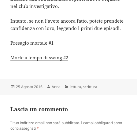
nel club investigativo.
Intanto, se non l’avete ancora fatto, potete prendete
confidenza con loro, leggendo i primi due episodi.
Presagio mortale #1
Morte a tempo di swing #2
Scritto
Autore
Categorie
25 Agosto 2016
Anna
lettura
,
scrittura
il
Lascia un commento
Il tuo indirizzo email non sarà pubblicato.
I campi obbligatori sono
contrassegnati
*