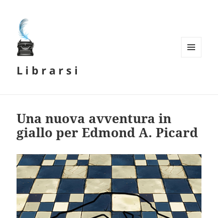
MENU
L i b r a r s i
E
WIDGET
Una nuova avventura in
giallo per Edmond A. Picard