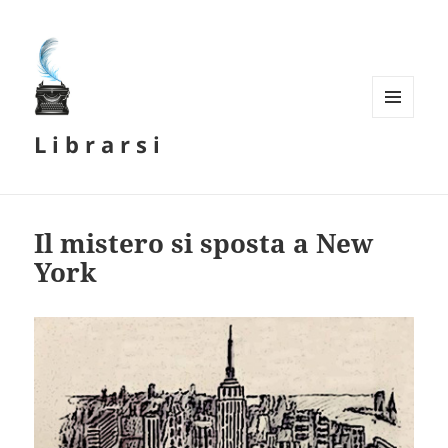
MENU
L i b r a r s i
E
WIDGET
Il mistero si sposta a New
York