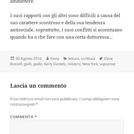
ammettere.
I suoi rapporti con gli altri sono difficili a causa del
suo carattere scontroso e della sua tendenza
antisociale, soprattutto, i suoi conflitti si accentuano
quando ha a che fare con una certa dottoressa…
Scritto
Autore
Categorie
Tag
30 Agosto 2016
Anna
lettura
,
scrittura
Dave
il
Russell
,
gialli
,
giallo
,
Karly Daniels
,
mistero
,
New York
,
supsense
Lascia un commento
Il tuo indirizzo email non sarà pubblicato.
I campi obbligatori sono
contrassegnati
*
COMMENTO
*