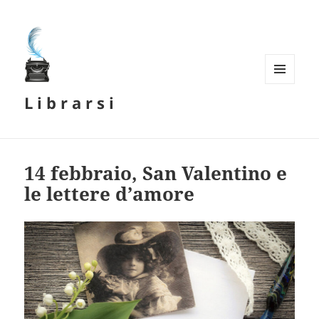
MENU
L i b r a r s i
E
WIDGET
14 febbraio, San Valentino e
le lettere d’amore