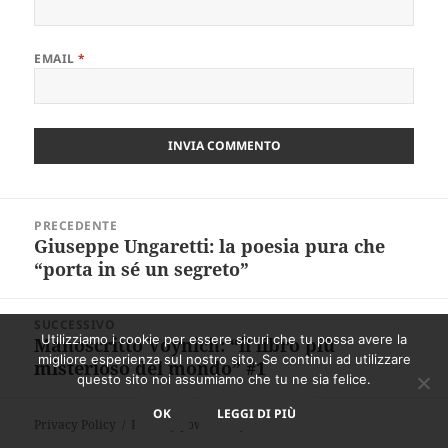
EMAIL
*
Navigazione
PRECEDENTE
articoli
Giuseppe Ungaretti: la poesia pura che
Articolo
“porta in sé un segreto”
precedente:
SUCCESSIVO
Utilizziamo i cookie per essere sicuri che tu possa avere la
Manoscritto Voynich: “il libro più
Articolo
migliore esperienza sul nostro sito. Se continui ad utilizzare
misterioso del mondo” #1
successivo:
questo sito noi assumiamo che tu ne sia felice.
OK
LEGGI DI PIÙ
Privacy Policy
Proudly powered by WordPress