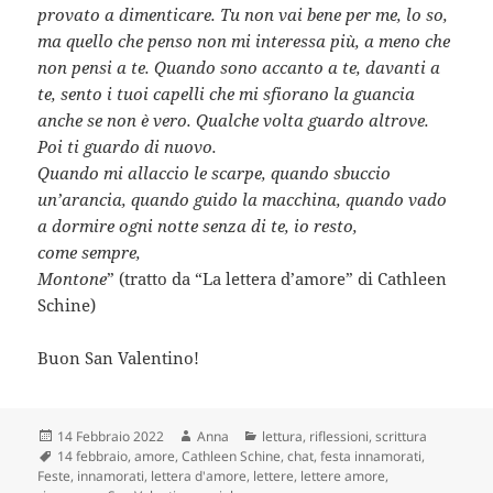
provato a dimenticare. Tu non vai bene per me, lo so,
ma quello che penso non mi interessa più, a meno che
non pensi a te. Quando sono accanto a te, davanti a
te, sento i tuoi capelli che mi sfiorano la guancia
anche se non è vero. Qualche volta guardo altrove.
Poi ti guardo di nuovo.
Quando mi allaccio le scarpe, quando sbuccio
un’arancia, quando guido la macchina, quando vado
a dormire ogni notte senza di te, io resto,
come sempre,
Montone
” (tratto da “La lettera d’amore” di Cathleen
Schine)
Buon San Valentino!
Scritto
Autore
Categorie
14 Febbraio 2022
Anna
lettura
,
riflessioni
,
scrittura
il
Tag
14 febbraio
,
amore
,
Cathleen Schine
,
chat
,
festa innamorati
,
Feste
,
innamorati
,
lettera d'amore
,
lettere
,
lettere amore
,