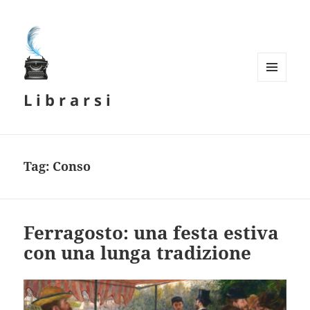
MENU
L i b r a r s i
E
WIDGET
Tag:
Conso
Ferragosto: una festa estiva
con una lunga tradizione