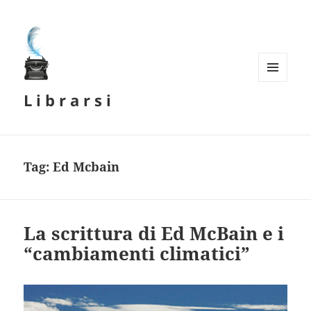
MENU
L i b r a r s i
E
WIDGET
Tag:
Ed Mcbain
La scrittura di Ed McBain e i
“cambiamenti climatici”