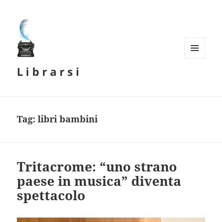
MENU
L i b r a r s i
E
WIDGET
Tag:
libri bambini
Tritacrome: “uno strano
paese in musica” diventa
spettacolo