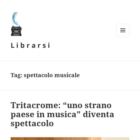
MENU
L i b r a r s i
E
WIDGET
Tag:
spettacolo musicale
Tritacrome: “uno strano
paese in musica” diventa
spettacolo