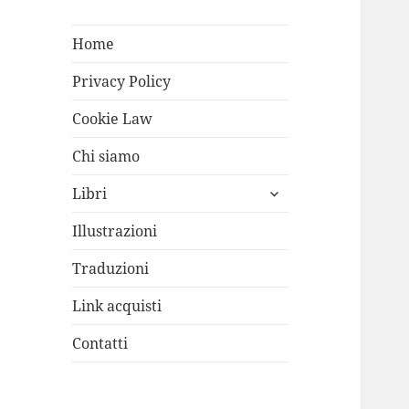
Home
Privacy Policy
Cookie Law
Chi siamo
apri
Libri
i
menù
Illustrazioni
child
Traduzioni
Link acquisti
Contatti