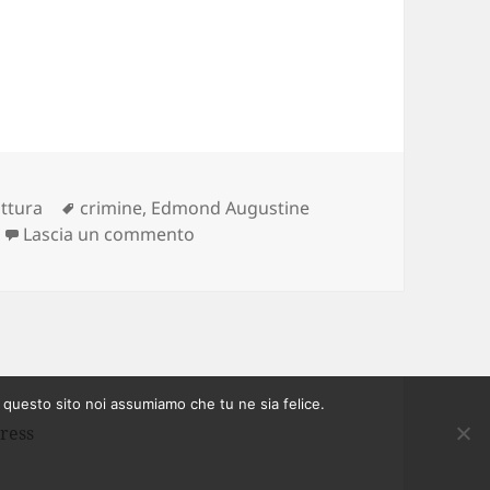
Tag
ittura
crimine
,
Edmond Augustine
su Presagio Mortale: il palazzo in 
Lascia un commento
e questo sito noi assumiamo che tu ne sia felice.
ress