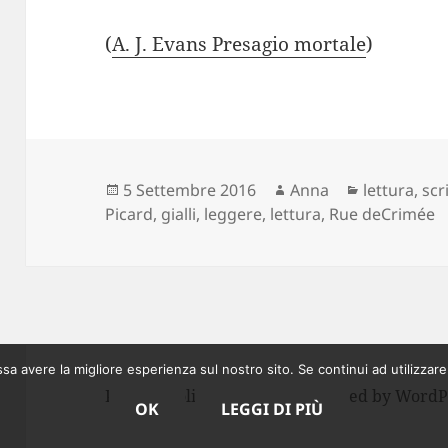
(
A. J. Evans Presagio mortale
)
Scritto
Autore
Categorie
5 Settembre 2016
Anna
lettura
,
scr
il
Picard
,
gialli
,
leggere
,
lettura
,
Rue deCrimée
ssa avere la migliore esperienza sul nostro sito. Se continui ad utilizzar
Privacy Policy
Proudly powered by WordP
OK
LEGGI DI PIÙ