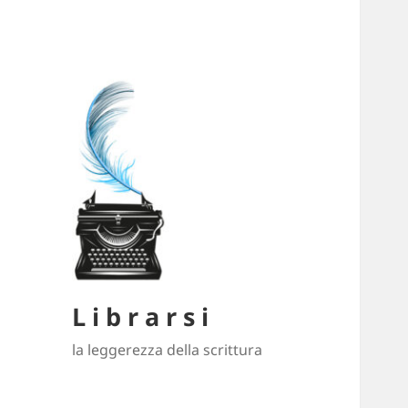
L i b r a r s i
la leggerezza della scrittura