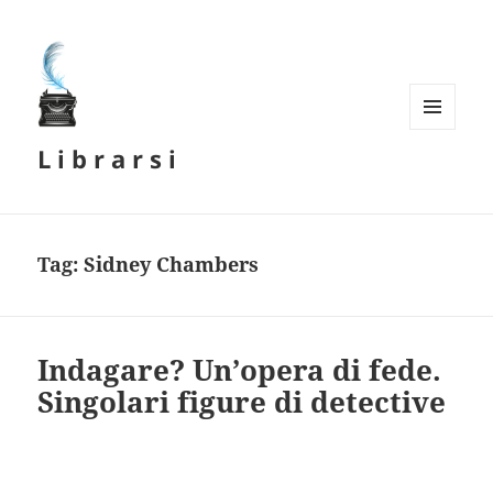
MENU
L i b r a r s i
E
WIDGET
Tag:
Sidney Chambers
Indagare? Un’opera di fede.
Singolari figure di detective