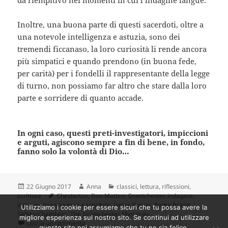
da riempitivo nei momenti in cui l’indagine langue.
Inoltre, una buona parte di questi sacerdoti, oltre a
una notevole intelligenza e astuzia, sono dei
tremendi ficcanaso, la loro curiosità li rende ancora
più simpatici e quando prendono (in buona fede,
per carità) per i fondelli il rappresentante della legge
di turno, non possiamo far altro che stare dalla loro
parte e sorridere di quanto accade.
In ogni caso, questi preti-investigatori, impiccioni
e arguti, agiscono sempre a fin di bene, in fondo,
fanno solo la volontà di Dio…
Scritto
Autore
Categorie
22 Giugno 2017
Anna
classici
,
lettura
,
riflessioni
,
il
Tag
scrittura
Chesterton
,
Don Matteo
,
Grantchester
,
indagare
,
indagini
,
investigatore-sacerdote
,
James Runcie
,
Padre Brown
,
Utilizziamo i cookie per essere sicuri che tu possa avere la
Sidney Chambers
,
The Grantchester Mysteries
migliore esperienza sul nostro sito. Se continui ad utilizzare
su Indagare? Un’opera di fede. Singolari figure di d
Lascia un commento
questo sito noi assumiamo che tu ne sia felice.