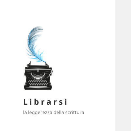
L i b r a r s i
la leggerezza della scrittura