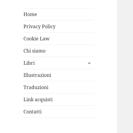
Home
Privacy Policy
Cookie Law
Chi siamo
apri
Libri
i
menù
Illustrazioni
child
Traduzioni
Link acquisti
Contatti