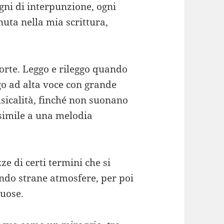
egni di interpunzione, ogni
uta nella mia scrittura,
orte. Leggo e rileggo quando
ggo ad alta voce con grande
usicalità, finché non suonano
 simile a una melodia
ze di certi termini che si
ando strane atmosfere, per poi
nuose.