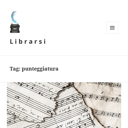
MENU
L i b r a r s i
E
WIDGET
Tag:
punteggiatura