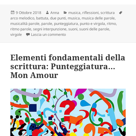
Scritto
Autore
Categorie
Tag
9 Ottobre 2018
Anna
musica
,
riflessioni
,
scrittura
il
arco melodico
,
battuta
,
due punti
,
musica
,
musica delle parole
,
musicalità parole
,
parole
,
punteggiatura
,
punto e virgola
,
ritmo
,
ritmo parole
,
segni interpunzione
,
suoni
,
suoni delle parole
,
su Punteggiatura, ritmo e musica: guide inf
virgole
Lascia un commento
Elementi fondamentali della
scrittura: Punteggiatura…
Mon Amour