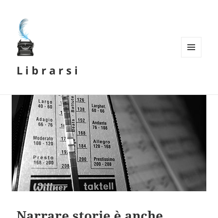
MENU
L i b r a r s i
E
WIDGET
Narrare storie è anche