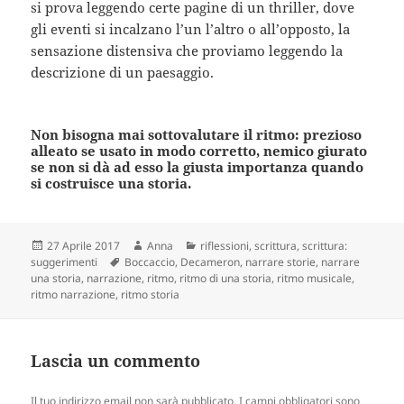
si prova leggendo certe pagine di un thriller, dove
gli eventi si incalzano l’un l’altro o all’opposto, la
sensazione distensiva che proviamo leggendo la
descrizione di un paesaggio.
Non bisogna mai sottovalutare il ritmo: prezioso
alleato se usato in modo corretto, nemico giurato
se non si dà ad esso la giusta importanza quando
si costruisce una storia.
Scritto
Autore
Categorie
27 Aprile 2017
Anna
riflessioni
,
scrittura
,
scrittura:
il
Tag
suggerimenti
Boccaccio
,
Decameron
,
narrare storie
,
narrare
una storia
,
narrazione
,
ritmo
,
ritmo di una storia
,
ritmo musicale
,
ritmo narrazione
,
ritmo storia
Lascia un commento
Il tuo indirizzo email non sarà pubblicato.
I campi obbligatori sono