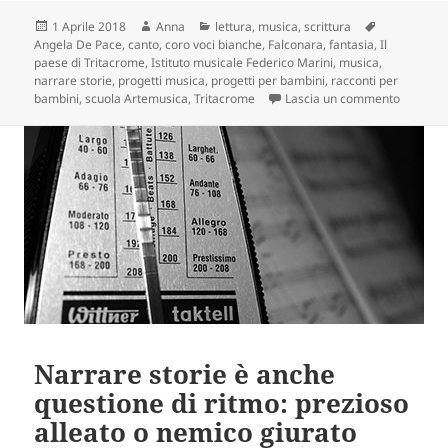
Scritto
Autore
Categorie
Tag
1 Aprile 2018
Anna
lettura
,
musica
,
scrittura
il
Angela De Pace
,
canto
,
coro voci bianche
,
Falconara
,
fantasia
,
Il
paese di Tritacrome
,
Istituto musicale Federico Marini
,
musica
,
narrare storie
,
progetti musica
,
progetti per bambini
,
racconti per
su Il pa
bambini
,
scuola Artemusica
,
Tritacrome
Lascia un commento
Narrare storie è anche
questione di ritmo: prezioso
alleato o nemico giurato