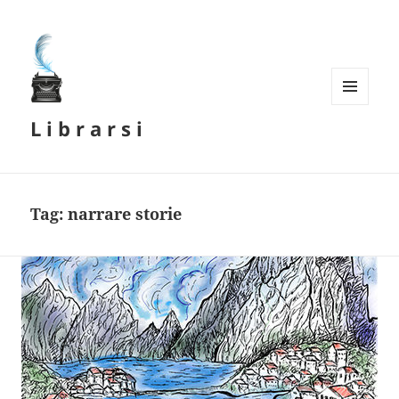
MENU
L i b r a r s i
E
WIDGET
Tag:
narrare storie