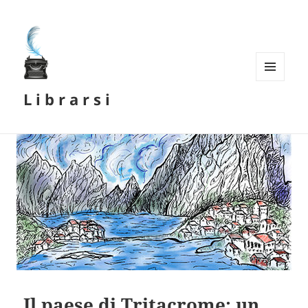
MENU
L i b r a r s i
E
WIDGET
Il paese di Tritacrome: un