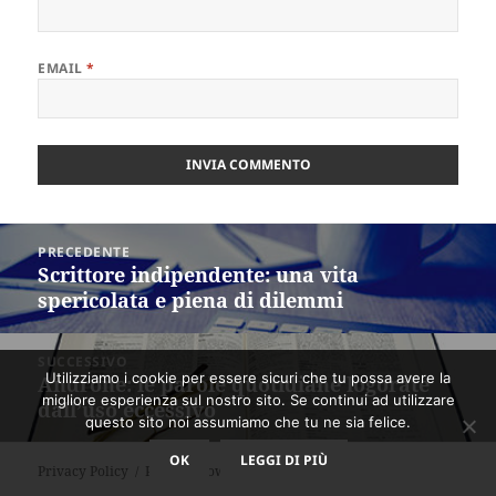
EMAIL
*
Navigazione
PRECEDENTE
articoli
Scrittore indipendente: una vita
Articolo
spericolata e piena di dilemmi
precedente:
SUCCESSIVO
Utilizziamo i cookie per essere sicuri che tu possa avere la
Androne: le parole quotidiane logorate
Articolo
migliore esperienza sul nostro sito. Se continui ad utilizzare
dall’uso eccessivo
successivo:
questo sito noi assumiamo che tu ne sia felice.
OK
LEGGI DI PIÙ
Privacy Policy
Proudly powered by WordPress