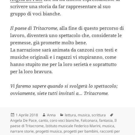
scrivere una storia da far rappresentare al suo
gruppo di voci bianche.
Il paese di Tritacrome
, alla fine di questo percorso di
lavoro, diventerà uno spettacolo che, considerate le
premesse, già promette molto bene.
La narrazione sarà animata da canzoni con testi e
musiche originali e i ragazzi vi stupiranno, come
hanno stupito me per la loro serietà e soprattutto
per la loro bravura.
Vi faremo sapere quando si svolgerà lo spettacolo;
ovviamente, siete tutti invitati a… Tritacrome.
Scritto
Autore
Categorie
Tag
1 Aprile 2018
Anna
lettura
,
musica
,
scrittura
il
Angela De Pace
,
canto
,
coro voci bianche
,
Falconara
,
fantasia
,
Il
paese di Tritacrome
,
Istituto musicale Federico Marini
,
musica
,
narrare storie
,
progetti musica
,
progetti per bambini
,
racconti per