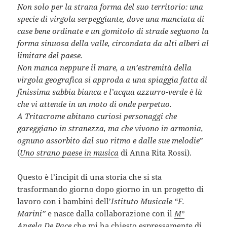
Non solo per la strana forma del suo territorio: una
specie di virgola serpeggiante, dove una manciata di
case bene ordinate e un gomitolo di strade seguono la
forma sinuosa della valle, circondata da alti alberi al
limitare del paese.
Non manca neppure il mare, a un’estremità della
virgola geografica si approda a una spiaggia fatta di
finissima sabbia bianca e l’acqua azzurro-verde è là
che vi attende in un moto di onde perpetuo.
A Tritacrome abitano curiosi personaggi che
gareggiano in stranezza, ma che vivono in armonia,
ognuno assorbito dal suo ritmo e dalle sue melodie
”
(
Uno strano paese in musica
di Anna Rita Rossi).
Questo è l’incipit di una storia che si sta
trasformando giorno dopo giorno in un progetto di
lavoro con i bambini dell’
Istituto Musicale “F.
Marini”
e nasce dalla collaborazione con il
M°
Angela De Pace
che mi ha chiesto espressamente di