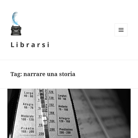
MENU
L i b r a r s i
E
WIDGET
Tag:
narrare una storia