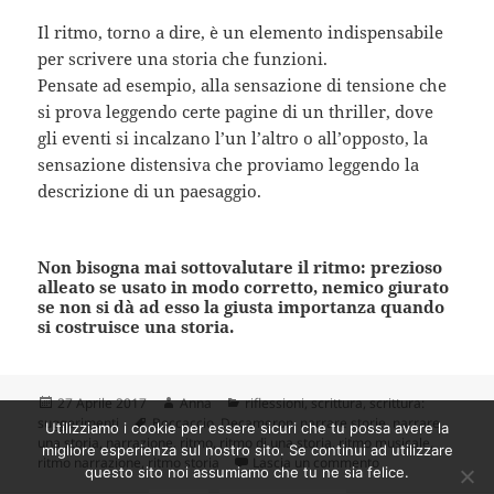
Il ritmo, torno a dire, è un elemento indispensabile
per scrivere una storia che funzioni.
Pensate ad esempio, alla sensazione di tensione che
si prova leggendo certe pagine di un thriller, dove
gli eventi si incalzano l’un l’altro o all’opposto, la
sensazione distensiva che proviamo leggendo la
descrizione di un paesaggio.
Non bisogna mai sottovalutare il ritmo: prezioso
alleato se usato in modo corretto, nemico giurato
se non si dà ad esso la giusta importanza quando
si costruisce una storia.
Scritto
Autore
Categorie
27 Aprile 2017
Anna
riflessioni
,
scrittura
,
scrittura:
il
Tag
suggerimenti
Boccaccio
,
Decameron
,
narrare storie
,
narrare
Utilizziamo i cookie per essere sicuri che tu possa avere la
una storia
,
narrazione
,
ritmo
,
ritmo di una storia
,
ritmo musicale
,
migliore esperienza sul nostro sito. Se continui ad utilizzare
su Narrare storie 
ritmo narrazione
,
ritmo storia
Lascia un commento
questo sito noi assumiamo che tu ne sia felice.