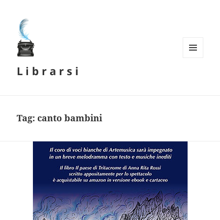
MENU
L i b r a r s i
E
WIDGET
Tag:
canto bambini