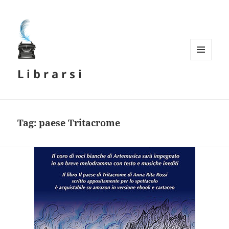
MENU
L i b r a r s i
E
WIDGET
Tag:
paese Tritacrome