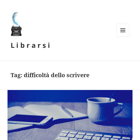
MENU
L i b r a r s i
E
WIDGET
Tag:
difficoltà dello scrivere